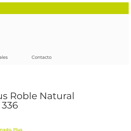
ales
Contacto
lus Roble Natural
 336
inado
,
Plus