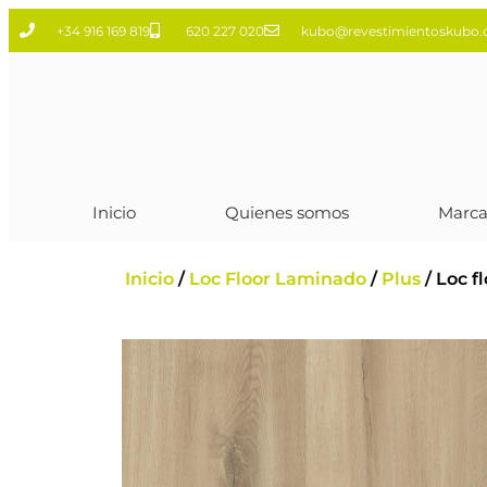
+34 916 169 819
620 227 020
kubo@revestimientoskubo
Inicio
Quienes somos
Marca
Inicio
/
Loc Floor Laminado
/
Plus
/ Loc f