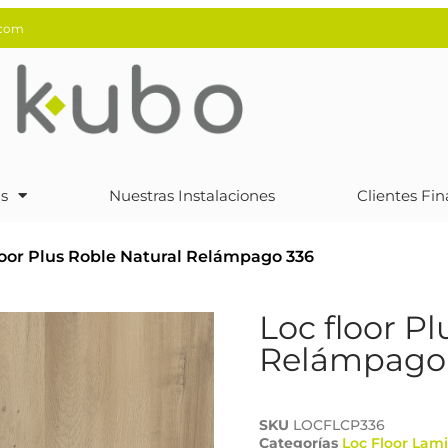
.com
s
Nuestras Instalaciones
Clientes Fin
loor Plus Roble Natural Relámpago 336
Loc floor P
Relámpago
SKU
LOCFLCP336
Categorías
Loc Floor Lam