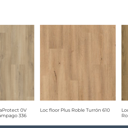
uaProtect 0V
Loc floor Plus Roble Turrón 610
Lo
lámpago 336
Ro