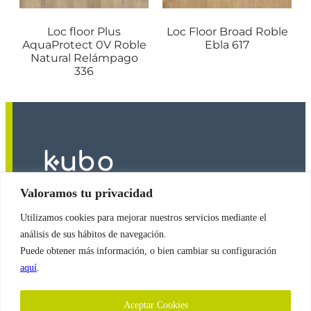
Loc floor Plus
Loc Floor Broad Roble
AquaProtect 0V Roble
Ebla 617
Natural Relámpago
336
Valoramos tu privacidad
Utilizamos cookies para mejorar nuestros servicios mediante el
2026
© Copyright
Revestimientos Kubo S.A.
análisis de sus hábitos de navegación.
Puede obtener más información, o bien cambiar su configuración
aquí
.
Política de Cookies
Aceptar Cookies