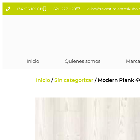
+34 916 169 819
620 227 020
kubo@revestimientoskubo
Inicio
Quienes somos
Marca
Inicio
/
Sin categorizar
/ Modern Plank 4