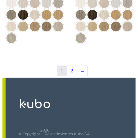
1
2
→
2026
© Copyright
Revestimientos Kubo S.A.