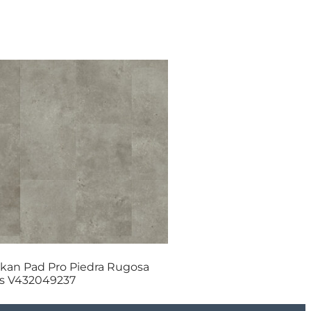
skan Pad Pro Piedra Rugosa
is V432049237