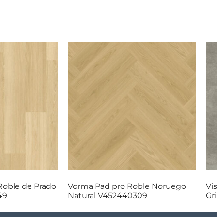
oble de Prado
Vorma Pad pro Roble Noruego
Vi
49
Natural V452440309
Gr