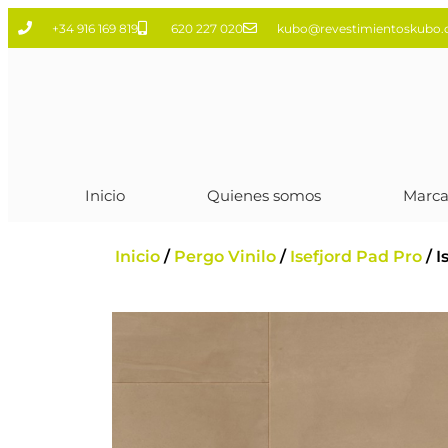
+34 916 169 819
620 227 020
kubo@revestimientoskubo
Inicio
Quienes somos
Marca
Inicio
/
Pergo Vinilo
/
Isefjord Pad Pro
/ I