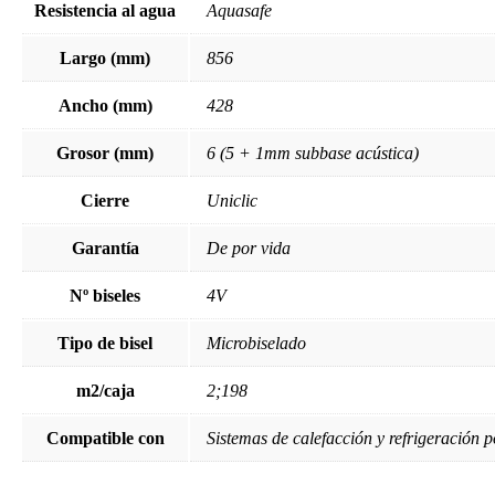
Resistencia al agua
Aquasafe
Largo (mm)
856
Ancho (mm)
428
Grosor (mm)
6 (5 + 1mm subbase acústica)
Cierre
Uniclic
Garantía
De por vida
Nº biseles
4V
Tipo de bisel
Microbiselado
m2/caja
2;198
Compatible con
Sistemas de calefacción y refrigeración p