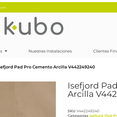
.com
s
Nuestras Instalaciones
Clientes Fin
sefjord Pad Pro Cemento Arcilla V442249240
Isefjord Pa
Arcilla V44
SKU
V442249240
Categorías
Isefjord Pad P