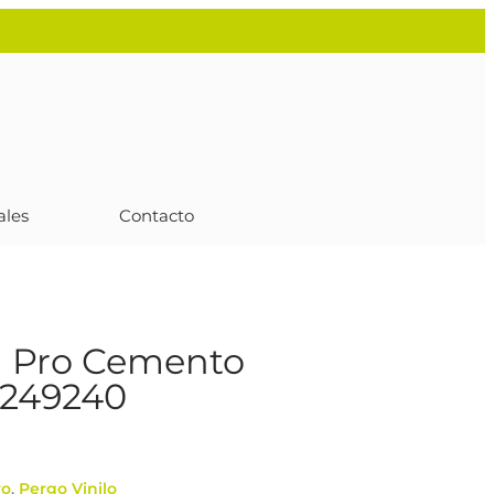
ales
Contacto
d Pro Cemento
2249240
ro
,
Pergo Vinilo