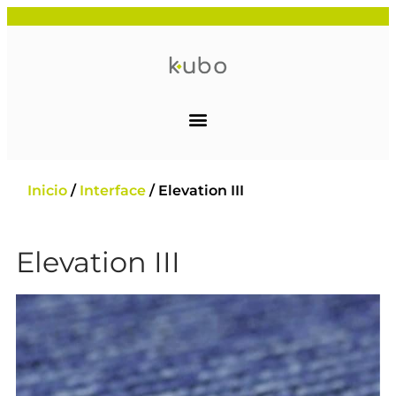
Inicio
/
Interface
/ Elevation III
Elevation III