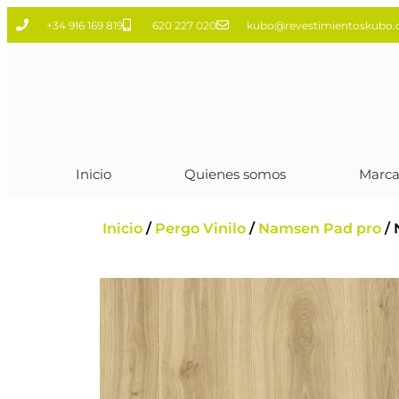
+34 916 169 819
620 227 020
kubo@revestimientoskubo
Inicio
Quienes somos
Marca
Inicio
/
Pergo Vinilo
/
Namsen Pad pro
/ 