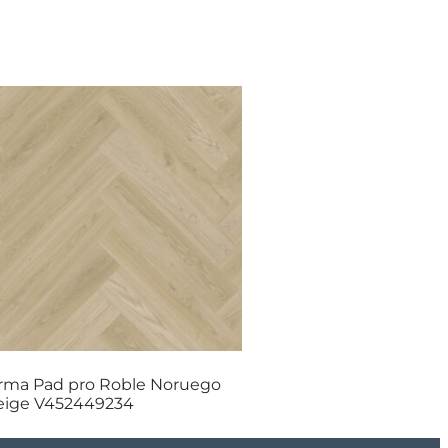
rma Pad pro Roble Noruego
eige V452449234