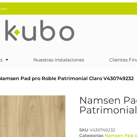
.com
s
Nuestras Instalaciones
Clientes Fin
Namsen Pad pro Roble Patrimonial Claro V430749232
Namsen Pad
Patrimonial
SKU
V430749232
Categorías
Namsen Pad p