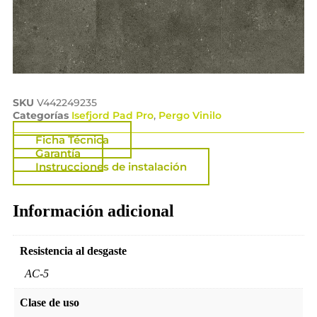
SKU
V442249235
Categorías
Isefjord Pad Pro
,
Pergo Vinilo
Ficha Técnica
Garantía
Instrucciones de instalación
Información adicional
Resistencia al desgaste
AC-5
Clase de uso