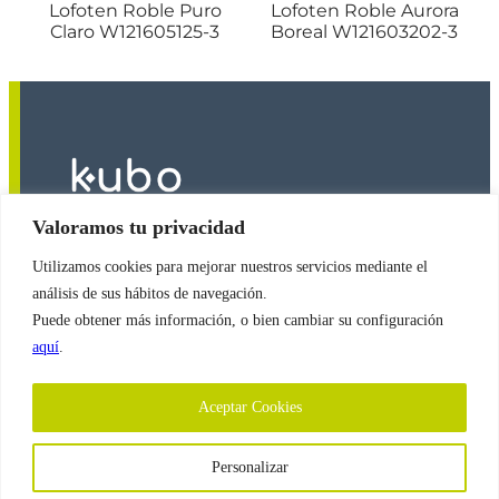
Lofoten Roble Puro
Lofoten Roble Aurora
Claro W121605125-3
Boreal W121603202-3
Valoramos tu privacidad
Utilizamos cookies para mejorar nuestros servicios mediante el
2026
© Copyright
Revestimientos Kubo S.A.
análisis de sus hábitos de navegación.
Puede obtener más información, o bien cambiar su configuración
aquí
.
Política de Cookies
Aceptar Cookies
Política de Protección de Datos
Personalizar
Aviso Legal