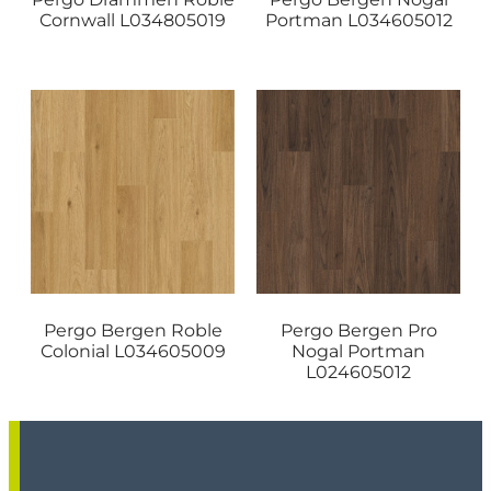
Cornwall L034805019
Portman L034605012
Pergo Bergen Roble
Pergo Bergen Pro
Colonial L034605009
Nogal Portman
L024605012