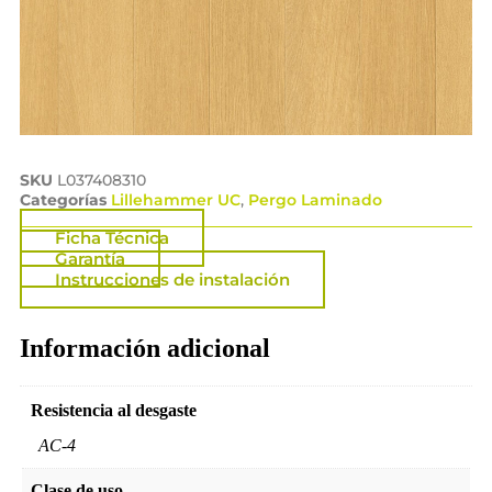
SKU
L037408310
Categorías
Lillehammer UC
,
Pergo Laminado
Ficha Técnica
Garantía
Instrucciones de instalación
Información adicional
Resistencia al desgaste
AC-4
Clase de uso