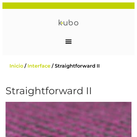
Inicio
/
Interface
/ Straightforward II
Straightforward II