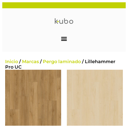
Inicio
/
Marcas
/
Pergo laminado
/ Lillehammer
Pro UC